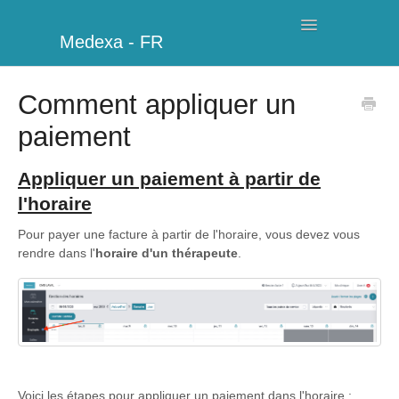
Toggle
Medexa - FR
Navigation
Ma Clinique
Comment appliquer un
paiement
Horaires
Facturation
Appliquer un paiement à partir de
l'horaire
Gestion
Pour payer une facture à partir de l'horaire, vous devez vous
rendre dans l'
horaire d'un thérapeute
.
Clients
Informations complémentaires
Mon compte
Modules supplémentaires
Voici les étapes pour appliquer un paiement dans l'horaire
: