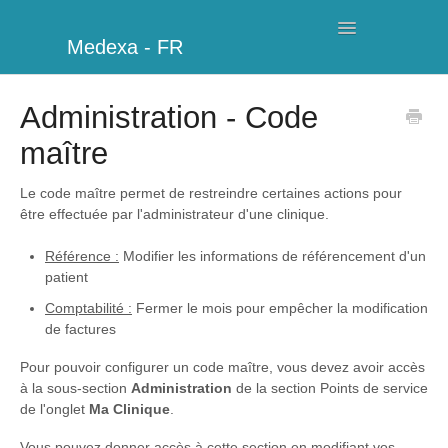
Toggle
Medexa - FR
Navigation
Ma Clinique
Administration - Code
maître
Horaires
Facturation
Le code maître permet de restreindre certaines actions pour
être effectuée par l'administrateur d'une clinique.
Gestion
Référence :
Modifier les informations de référencement d'un
patient
Clients
Comptabilité :
Fermer le mois pour empêcher la modification
de factures
Informations complémentaires
Pour pouvoir configurer un code maître, vous devez avoir accès
Mon compte
à la sous-section
Administration
de la section Points de service
de l'onglet
Ma Clinique
.
Modules supplémentaires
Vous pouvez donner accès à cette section en modifiant vos