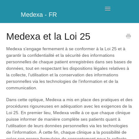
Toggle
Medexa - FR
Navigation
Ma Clinique
Medexa et la Loi 25
Horaires
Medexa s’engage fermement à se conformer à la Loi 25 et à
garantir la confidentialité et la sécurité des informations
Facturation
personnelles de chaque patient enregistrées dans ses bases de
données, tout en respectant les dispositions légales relatives à
Gestion
la collecte, l’utilisation et la conservation des informations
personnelles via les technologies de l’information et de la
communication.
Clients
Dans cette optique, Medexa a mis en place des pratiques et des
Informations complémentaires
procédures rigoureuses en adéquation avec les exigences de la
Loi 25. En premier lieu, Medexa veille à ce que chaque clinique
puisse informer de manière complète ses patients quant à
Mon compte
l’utilisation de leurs données personnelles via les technologies
de l’information. À cette fin, chaque clinique a la possibilité de
Modules supplémentaires
créer son propre formulaire de consentement pour la collecte,