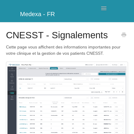
Toggle
Medexa - FR
Navigation
Ma Clinique
CNESST - Signalements
Horaires
Cette page vous affichent des informations importantes pour
votre clinique et la gestion de vos patients CNESST.
Facturation
Gestion
Clients
Informations complémentaires
Mon compte
Modules supplémentaires