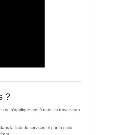
s ?
ces ne s'applique pas à tous les travailleurs
ans la liste de services et par la suite
frent.